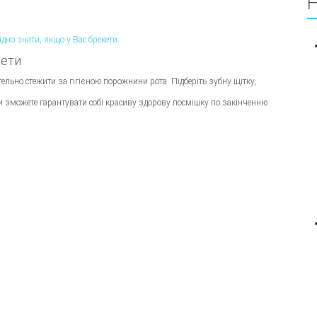
Н
кети
ельно стежити за гігієною порожнини рота. Підберіть зубну щітку,
Ви зможете гарантувати собі красиву здорову посмішку по закінченню