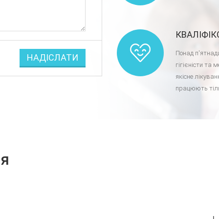
КВАЛІФІ
Понад п'ятнадц
гігієністи та
якісне лікуванн
працюють тіль
ія