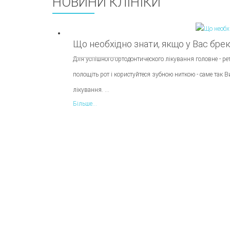
НОВИНИ КЛІНІКИ
Що необхідно знати, якщо у Вас бре
Для успішного ортодонтического лікування головне - рет
полощіть рот і користуйтеся зубною ниткою - саме так 
лікування. ...
Більше...