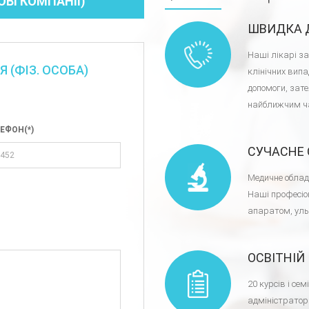
ВІ КОМПАНІЇ)
ШВИДКА 
Наші лікарі за
 (ФІЗ. ОСОБА)
клінічних випа
допомоги, зат
найближчим ч
ЕФОН(*)
СУЧАСНЕ
Медичне облад
Наші професіо
апаратом, уль
ОСВІТНІЙ
20 курсів і се
адміністратор