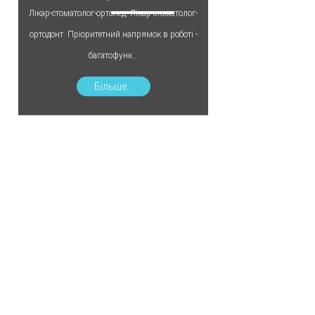
Лікар-стоматолог-ортопед. Лікар-стоматолог-
ортодонт. Пріоритетний напрямок в роботі -
багатофунк...
Більше...
Олена Харько
НАШІ ЛІКАРІ
Лікар-стоматолог-терапевт. Широкий
професійний світогляд, фундаментальні
знання за фахом і систем...
Більше...
Наталя Пюрко
НАШІ ЛІКАРІ
Лікар-стоматолог-ортодонт. Регулярно бере