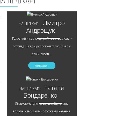
АШІ ЛІКАРІ
Дмитро
НАШІ ЛІКАРІ
Андрощук
Головний лікар клініки. Лікар-стоматолог-
ортопед. Лікар-хірург-стоматолог. Лікар у
своїй роботі...
Більше...
Наталя
НАШІ ЛІКАРІ
Бондаренко
Лікар-стоматолог-терапевт. Досконало
володіє класичними способами надання