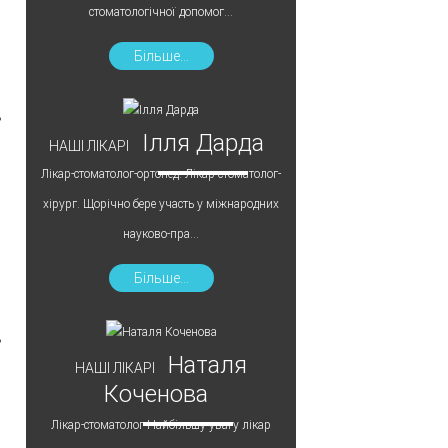
стоматологічної допомог...
Більше...
Ілля Дарда
НАШІ ЛІКАРІ
Лікар-стоматолог-ортопед. Лікар-стоматолог-
хірург. Щорічно бере участь у міжнародних
науково-пра...
Більше...
Наталя
НАШІ ЛІКАРІ
Коченова
Лікар-стоматолог Найбільшу увагу лікар