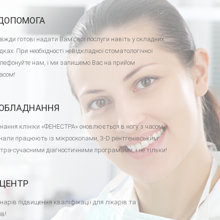
ДОПОМОГА
вжди готові надати Вам свої послуги навіть у складних
дках. При необхідності невідкладної стоматологічної
елефонуйте нам, і ми запишемо Вас на прийом
асом!
 ОБЛАДНАННЯ
нання клініки «ФЕНЕСТРА» оновлюється в ногу з часом.
нали працюють із мікроскопами, 3-D рентгенівським
тра-сучасними діагностичними програмами, і не тільки!
 ЦЕНТР
мінарів підвищення кваліфікації для лікарів та
ів!