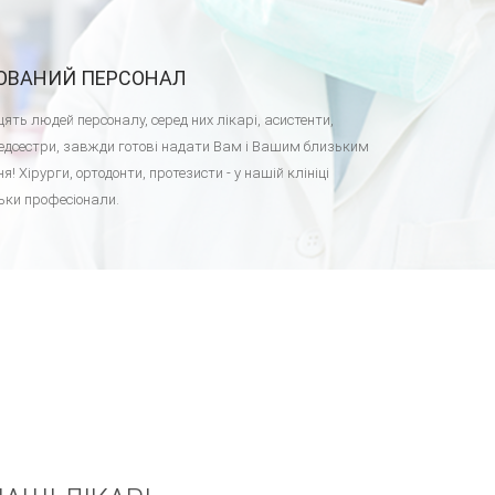
КОВАНИЙ ПЕРСОНАЛ
ять людей персоналу, серед них лікарі, асистенти,
 медсестри, завжди готові надати Вам і Вашим близьким
я! Хірурги, ортодонти, протезисти - у нашій клініці
ки професіонали.