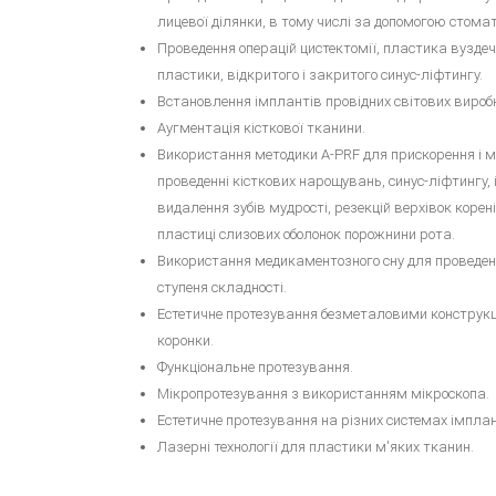
лицевої ділянки, в тому числі за допомогою стома
Проведення операцій цистектомії, пластика вуздеч
пластики, відкритого і закритого синус-ліфтингу.
Встановлення імплантів провідних світових виробни
Аугментація кісткової тканини.
Використання методики А-PRF для прискорення і м
проведенні кісткових нарощувань, синус-ліфтингу, і
видалення зубів мудрості, резекцій верхівок корені
пластиці слизових оболонок порожнини рота.
Використання медикаментозного сну для проведенн
ступеня складності.
Естетичне протезування безметаловими конструкці
коронки.
Функціональне протезування.
Мікропротезування з використанням мікроскопа.
Естетичне протезування на різних системах імплан
Лазерні технології для пластики м'яких тканин.