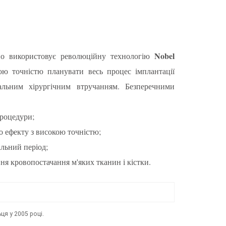
Nobel
вно використовує революційну технологію
кою точністю планувати весь процес імплантації
мальним хірургічним втручанням. Безперечними
процедури;
о ефекту з високою точністю;
льний період;
ня кровопостачання м'яких тканин і кістки.
ця у 2005 році.