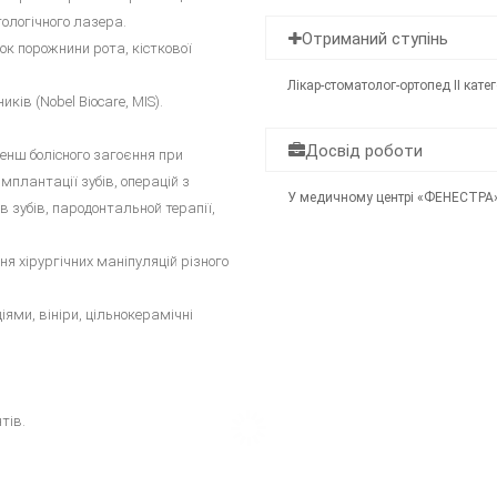
тологічного лазера.
Отриманий ступінь
ок порожнини рота, кісткової
Лікар-стоматолог-ортопед ІІ категор
ків (Nobel Biocare, MIS).
Досвід роботи
енш болісного загоєння при
мплантації зубів, операцій з
У медичному центрі «ФЕНЕСТРА» 
в зубів, пародонтальной терапії,
я хірургічних маніпуляцій різного
ями, вініри, цільнокерамічні
тів.