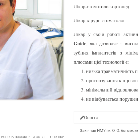
Лікар-стоматолог-ортопед.
Лікар-хірург-стоматолог.
Лікар у своїй роботі акти
Guide
, яка дозволяє з висо
зубних імплантатів з міні
плюсами цієї технології є:
низька травматичність 
прогнозування кінцевог
мінімальний відновлюва
не відбувається порушен
Освіта
Закінчив НМУ ім. О. О. Богомоль
творень порожнини рота і щелепно-