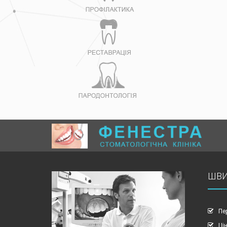
ШВИ
Пе
Ці