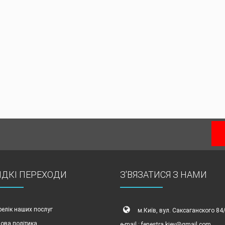
ДКІ ПЕРЕХОДИ
З'ВЯЗАТИСЯ З НАМИ
релік наших послуг
м.Київ, вул. Саксаганского 84
нова політика
e-mail : fenestra.kiev@gmail.com