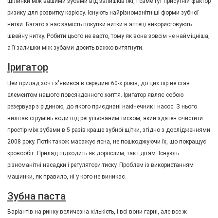
щілинки між вашими зубами від залишків їжі, і саме тут присутній фактор
ризику для розвитку карієсу. Існують найрізноманітніші форми зубної
нитки. Багато з нас замість покупки нитки в аптеці використовують
швейну нитку. Робити цього не варто, тому як вона зовсім не найміцніша,
а її залишки між зубами досить важко витягнути.
Іригатор
Цей прилад хоч і з'явився в середині 60-х років, до цих пір не став
елементом нашого повсякденного життя. Іригатор являє собою
резервуар з рідиною, до якого приєднані накінечник і насос. З нього
вилітає струмінь води під регульованим тиском, який здатен очистити
простір між зубами в 5 разів краще зубної щітки, згідно з дослідженнями
2008 року. Потік також масажує ясна, не пошкоджуючи їх, що покращує
кровообіг. Прилад підходить як дорослим, так і дітям. Існують
різноманітні насадки і регулятори тиску. Проблем із використанням
машинки, як правило, ні у кого не виникає.
Зубна паста
Варіантів на ринку величезна кількість, і всі вони гарні, але все ж