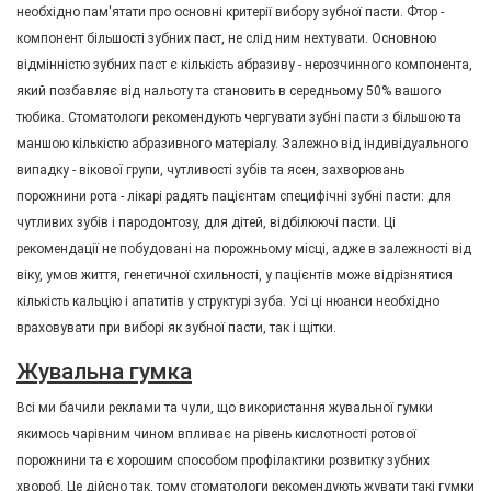
необхідно пам'ятати про основні критерії вибору зубної пасти. Фтор -
компонент більшості зубних паст, не слід ним нехтувати. Основною
відмінністю зубних паст є кількість абразиву - нерозчинного компонента,
який позбавляє від нальоту та становить в середньому 50% вашого
тюбика. Стоматологи рекомендують чергувати зубні пасти з більшою та
маншою кількістю абразивного матеріалу. Залежно від індивідуального
випадку - вікової групи, чутливості зубів та ясен, захворювань
порожнини рота - лікарі радять пацієнтам специфічні зубні пасти: для
чутливих зубів і пародонтозу, для дітей, відбілюючі пасти. Ці
рекомендації не побудовані на порожньому місці, адже в залежності від
віку, умов життя, генетичної схильності, у пацієнтів може відрізнятися
кількість кальцію і апатитів у структурі зуба. Усі ці нюанси необхідно
враховувати при виборі як зубної пасти, так і щітки.
Жувальна гумка
Всі ми бачили реклами та чули, що використання жувальної гумки
якимось чарівним чином впливає на рівень кислотності ротової
порожнини та є хорошим способом профілактики розвитку зубних
хвороб. Це дійсно так, тому стоматологи рекомендують жувати такі гумки