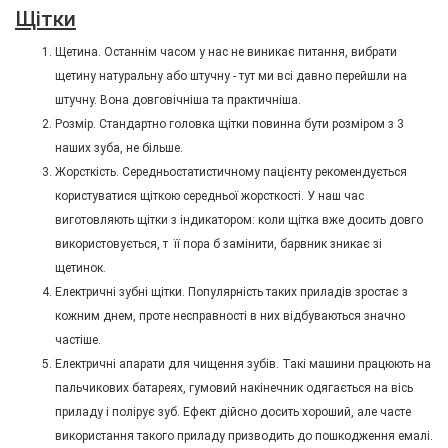
Щітки
Щетина. Останнім часом у нас не виникає питання, вибрати
щетину натуральну або штучну - тут ми всі давно перейшли на
штучну. Вона довговічніша та практичніша.
Розмір. Стандартно головка щітки повинна бути розміром з 3
наших зуба, не більше.
Жорсткість. Середньостатистичному пацієнту рекомендується
користуватися щіткою середньої жорсткості. У наш час
виготовляють щітки з індикатором: коли щітка вже досить довго
використовується, т її пора б замінити, барвник зникає зі
щетинок.
Електричні зубні щітки. Популярність таких приладів зростає з
кожним днем, проте несправності в них відбуваються значно
частіше.
Електричні апарати для чищення зубів. Такі машини працюють на
пальчикових батареях, гумовий накінечник одягається на вісь
приладу і полірує зуб. Ефект дійсно досить хороший, але часте
використання такого приладу призводить до пошкодження емалі.