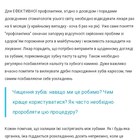
Для ЕФЕКТИВНОЇ профілактики, згідно з досвідом і порадами
досвідчених стоматологів усього світу, необхідно відвідувати лікаря раз
на 6 місяців (у крайньому випадку - хоча б раз на рік). Уже саме поняття
"профілактика" означає запоруку відсутності серйозних проблем зі
здоров'ям порожнини рота в майбутньому і можливість заощадити на
лікуванні. Лікар порадить, що потрібно виправити в щоденному догляді
за зубами, порекомендує зубну пасту та щітку. Також необхідно
регулярно позбавлятися нальоту та зубного каменю. Дуже важливо
вчасно помітити та вилікувати дрібні пошкодження зубів карієсом, тим
самим позбавляючи себе ускладнень.
Чищення зубів: навіщо ми це робимо? Чим
краще користуватися? Як часто необхідно
проробляти цю процедуру?
Кожен помічав, що залишки їжі застрягають між зубами. Як і будь-яка
органіка, їжа піддається розкладанню; досить неприємно, коли це