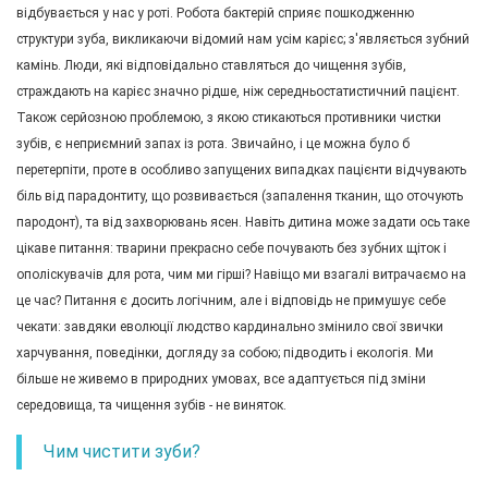
відбувається у нас у роті. Робота бактерій сприяє пошкодженню
структури зуба, викликаючи відомий нам усім карієс; з'являється зубний
камінь. Люди, які відповідально ставляться до чищення зубів,
страждають на карієс значно рідше, ніж середньостатистичний пацієнт.
Також серйозною проблемою, з якою стикаються противники чистки
зубів, є неприємний запах із рота. Звичайно, і це можна було б
перетерпіти, проте в особливо запущених випадках пацієнти відчувають
біль від парадонтиту, що розвивається (запалення тканин, що оточують
пародонт), та від захворювань ясен. Навіть дитина може задати ось таке
цікаве питання: тварини прекрасно себе почувають без зубних щіток і
ополіскувачів для рота, чим ми гірші? Навіщо ми взагалі витрачаємо на
це час? Питання є досить логічним, але і відповідь не примушує себе
чекати: завдяки еволюції людство кардинально змінило свої звички
харчування, поведінки, догляду за собою; підводить і екологія. Ми
більше не живемо в природних умовах, все адаптується під зміни
середовища, та чищення зубів - не виняток.
Чим чистити зуби?