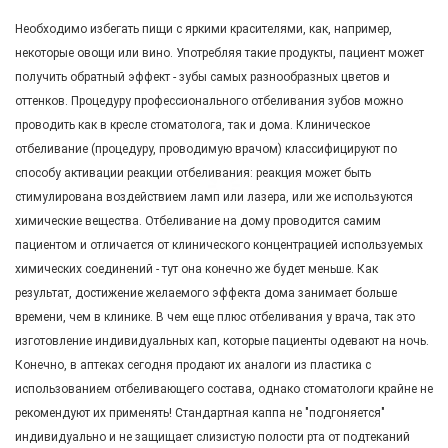
Необходимо избегать пищи с яркими красителями, как, например,
некоторые овощи или вино. Употребляя такие продукты, пациент может
получить обратный эффект - зубы самых разнообразных цветов и
оттенков. Процедуру профессионального отбеливания зубов можно
проводить как в кресле стоматолога, так и дома. Клиническое
отбеливание (процедуру, проводимую врачом) классифицируют по
способу активации реакции отбеливания: реакция может быть
стимулирована воздействием ламп или лазера, или же используются
химические вещества. Отбеливание на дому проводится самим
пациентом и отличается от клинического концентрацией используемых
химических соединений - тут она конечно же будет меньше. Как
результат, достижение желаемого эффекта дома занимает больше
времени, чем в клинике. В чем еще плюс отбеливания у врача, так это
изготовление индивидуальных кап, которые пациенты одевают на ночь.
Конечно, в аптеках сегодня продают их аналоги из пластика с
использованием отбеливающего состава, однако стоматологи крайне не
рекомендуют их применять! Стандартная каппа не "подгоняется"
индивидуально и не защищает слизистую полости рта от подтеканий