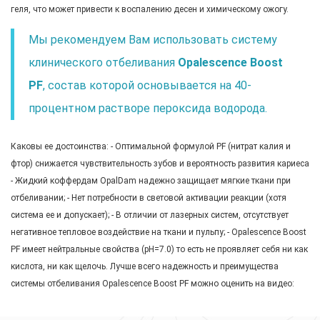
геля, что может привести к воспалению десен и химическому ожогу.
Мы рекомендуем Вам использовать систему
клинического отбеливания
Opalescence Boost
PF
, состав которой основывается на 40-
процентном растворе пероксида водорода.
Каковы ее достоинства: - Оптимальной формулой PF (нитрат калия и
фтор) снижается чувствительность зубов и вероятность развития кариеса
- Жидкий коффердам OpalDam надежно защищает мягкие ткани при
отбеливании; - Нет потребности в световой активации реакции (хотя
система ее и допускает); - В отличии от лазерных систем, отсутствует
негативное тепловое воздействие на ткани и пульпу; - Opalescence Boost
PF имеет нейтральные свойства (рН=7.0) то есть не проявляет себя ни как
кислота, ни как щелочь. Лучше всего надежность и преимущества
системы отбеливания Opalescence Boost PF можно оценить на видео: