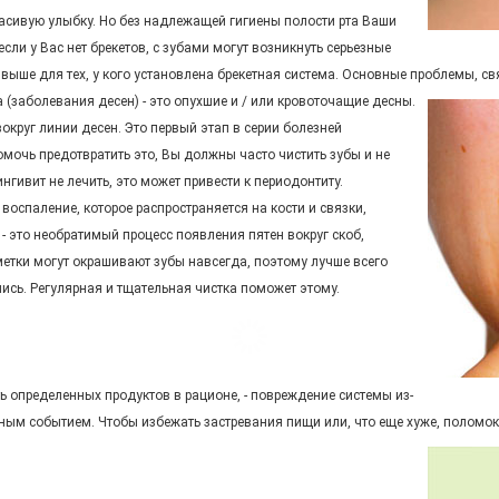
расивую улыбку. Но без надлежащей гигиены полости рта Ваши
ли у Вас нет брекетов, с зубами могут возникнуть серьезные
ыше для тех, у кого установлена брекетная система. Основные проблемы, связ
 (заболевания десен) - это опухшие и / или кровоточащие десны.
круг линии десен. Это первый этап в серии болезней
мочь предотвратить это, Вы должны часто чистить зубы и не
гивит не лечить, это может привести к периодонтиту.
оспаление, которое распространяется на кости и связки,
это необратимый процесс появления пятен вокруг скоб,
метки могут окрашивают зубы навсегда, поэтому лучше всего
ись. Регулярная и тщательная чистка поможет этому.
ь определенных продуктов в рационе, - повреждение системы из-
ным событием. Чтобы избежать застревания пищи или, что еще хуже, поломок,