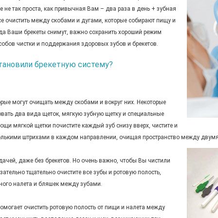
е не так проста, как привычная Вам – два раза в день + зубная
се очистить между скобами и дугами, которые собирают пищу и
гда Ваши брекеты снимут, важно сохранить хороший режим
особов чистки и поддержания здоровых зубов и брекетов.
становили брекетную систему?
рые могут очищать между скобами и вокруг них. Некоторые
ать два вида щеток, мягкую зубную щетку и специальные
мощи мягкой щетки почистите каждый зуб снизу вверх, чистите и
сколькими штрихами в каждом направлении, очищая пространство между двум
чей, даже без брекетов. Но очень важно, чтобы Вы чистили
бязательно тщательно очистите все зубы и ротовую полость,
бного налета и бляшек между зубами.
омогает очистить ротовую полость от пищи и налета между