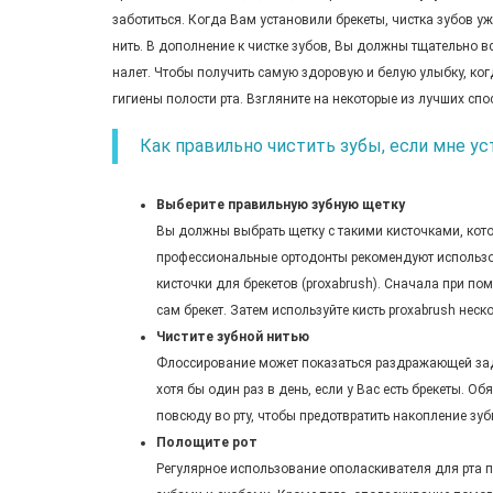
заботиться. Когда Вам установили брекеты, чистка зубов уж
нить. В дополнение к чистке зубов, Вы должны тщательно в
налет. Чтобы получить самую здоровую и белую улыбку, ко
гигиены полости рта. Взгляните на некоторые из лучших сп
Как правильно чистить зубы, если мне у
Выберите правильную зубную щетку
Вы должны выбрать щетку с такими кисточками, кото
профессиональные ортодонты рекомендуют использов
кисточки для брекетов (proxabrush). Сначала при по
сам брекет. Затем используйте кисть proxabrush не
Чистите зубной нитью
Флоссирование может показаться раздражающей зада
хотя бы один раз в день, если у Вас есть брекеты. О
повсюду во рту, чтобы предотвратить накопление зу
Полощите рот
Регулярное использование ополаскивателя для рта п