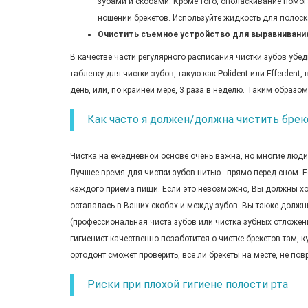
зубами и скобами. Кроме того, ополаскивание помог
ношении брекетов. Используйте жидкость для полоск
Очистить съемное устройство для выравнивани
В качестве части регулярного расписания чистки зубов убе
таблетку для чистки зубов, такую как Polident или Efferden
день, или, по крайней мере, 3 раза в неделю. Таким образом
Как часто я должен/должна чистить бре
Чистка на ежедневной основе очень важна, но многие люди
Лучшее время для чистки зубов нитью - прямо перед сном. 
каждого приёма пищи. Если это невозможно, Вы должны хот
оставалась в Ваших скобах и между зубов. Вы также должны
(профессиональная чиста зубов или чистка зубных отложений
гигиенист качественно позаботится о чистке брекетов там, 
ортодонт сможет проверить, все ли брекеты на месте, не повр
Риски при плохой гигиене полости рта