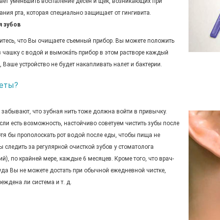
ает уменьшить воспаление десен и щек, возникающих при
ания рта, которая специально защищает от гингивита.
я зубов
дитесь, что Вы очищаете съемный прибор. Вы можете положить
t, в чашку с водой и вымокáть прибор в этом растворе каждый
, Ваше устройство не будет накапливать налет и бактерии.
кеты?
 забывают, что зубная нить тоже должна войти в привычку.
Если есть возможность, настойчиво советуем чистить зубы после
я бы прополоскать рот водой после еды, чтобы пища не
 следить за регулярной очисткой зубов у стоматолога
), по крайней мере, каждые 6 месяцев. Кроме того, что врач-
куда Вы не можете достать при обычной ежедневной чистке,
еждена ли система и т. д.