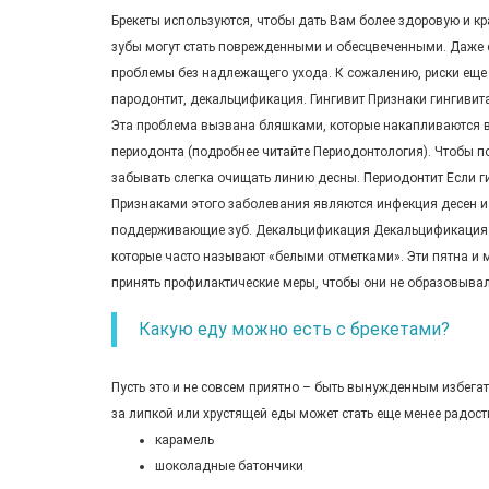
Брекеты используются, чтобы дать Вам более здоровую и к
зубы могут стать поврежденными и обесцвеченными. Даже ес
проблемы без надлежащего ухода. К сожалению, риски еще в
пародонтит, декальцификация.
Гингивит Признаки гингивита
Эта проблема вызвана бляшками, которые накапливаются во
периодонта (подробнее читайте Периодонтология). Чтобы по
забывать слегка очищать линию десны. Периодонтит Если гин
Признаками этого заболевания являются инфекция десен и в
поддерживающие зуб. Декальцификация Декальцификация - 
которые часто называют «белыми отметками». Эти пятна и 
принять профилактические меры, чтобы они не образовывал
Какую еду можно есть с брекетами?
Пусть это и не совсем приятно – быть вынужденным избегат
за липкой или хрустящей еды может стать еще менее радост
карамель
шоколадные батончики